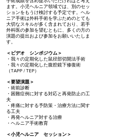
手術成績を含め提示いただければと考え
ます。小児ヘルニア領域では、別のセッ
ションをもうけ検討する予定です。ヘル
ニア手術は外科手術を学ぶためのとても
大切なスキルが多く含まれており、若手
外科医の参加を望むともに、多くの方の
演題の提出および参加をお願いいたしま
す。
＜ビデオ シンポジウム＞
・我々の定期化した鼠径部切開法手術
・我々の定期化した腹腔鏡下修復術
（TAPP / TEP）
＜要望演題＞
・術前診断
・困難症例に対する対応と再発防止の工
夫
・疼痛に対する予防策・治療方法に関す
る工夫
・再発ヘルニア対する治療
・ヘルニア手術教育
＜小児ヘルニア セッション＞